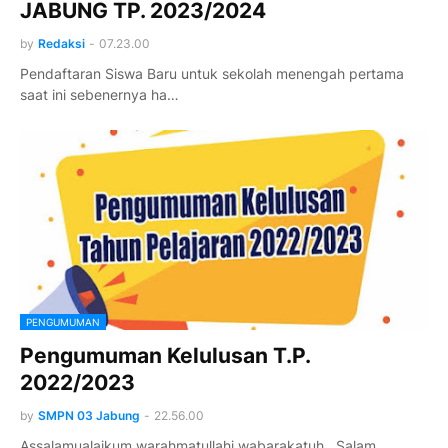
JABUNG TP. 2023/2024
by
Redaksi
-
07.23.00
Pendaftaran Siswa Baru untuk sekolah menengah pertama
saat ini sebenernya ha…
PENGUMUMAN
Pengumuman Kelulusan T.P.
2022/2023
by
SMPN 03 Jabung
-
22.56.00
Assalamualaikum warahmatullahi wabarakatuh , Salam