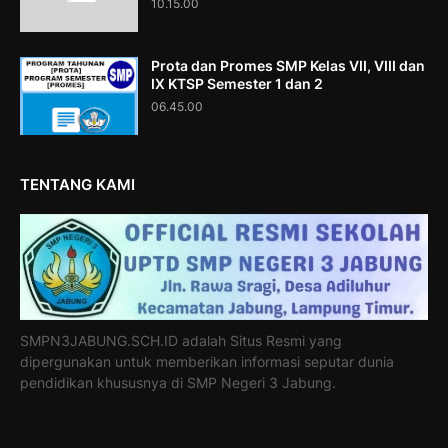
10.15.00
Prota dan Promes SMP Kelas VII, VIII dan
IX KTSP Semester 1 dan 2
06.45.00
TENTANG KAMI
SMPN3JABUNG.SCH.ID adalah Situs Resmi yang
dipergunakan untuk memberikan informasi seputar dunia
pendidikan khususnya di SMP Negeri 3 Jabung.