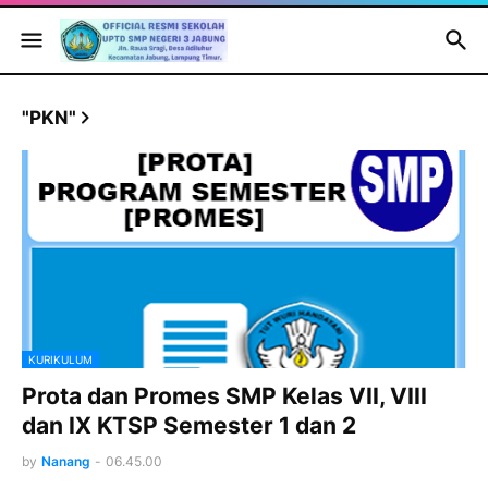
"PKN"
KURIKULUM
Prota dan Promes SMP Kelas VII, VIII
dan IX KTSP Semester 1 dan 2
by
Nanang
-
06.45.00