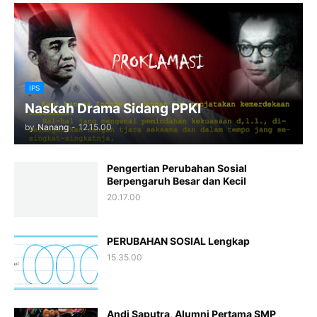
IPS
Naskah Drama Sidang PPKI
by
Nanang
-
12.15.00
Pengertian Perubahan Sosial
Berpengaruh Besar dan Kecil
20.17.00
PERUBAHAN SOSIAL Lengkap
15.35.00
Andi Saputra, Alumni Pertama SMP