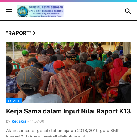
"RAPORT"
KOMITE
Kerja Sama dalam Input Nilai Raport K13
by
Redaksi
-
11.57.00
Akhir semester genab tahun ajaran 2018/2019 guru SMP
Negeri 3 Jabung kembali disibukkan d…