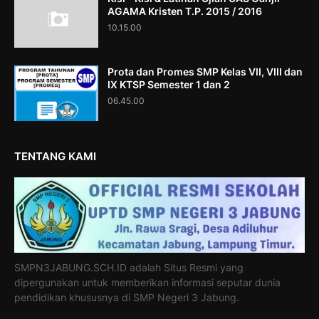
AGAMA Kristen T.P. 2015 / 2016
10.15.00
Prota dan Promes SMP Kelas VII, VIII dan
IX KTSP Semester 1 dan 2
06.45.00
TENTANG KAMI
SMPN3JABUNG.SCH.ID adalah Situs Resmi yang
dipergunakan untuk memberikan informasi seputar dunia
pendidikan khususnya di SMP Negeri 3 Jabung.