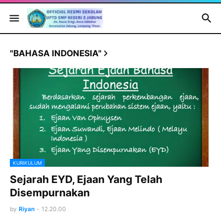
"BAHASA INDONESIA"
KURIKULUM
Sejarah EYD, Ejaan Yang Telah
Disempurnakan
by
Riyan
-
12.20.00