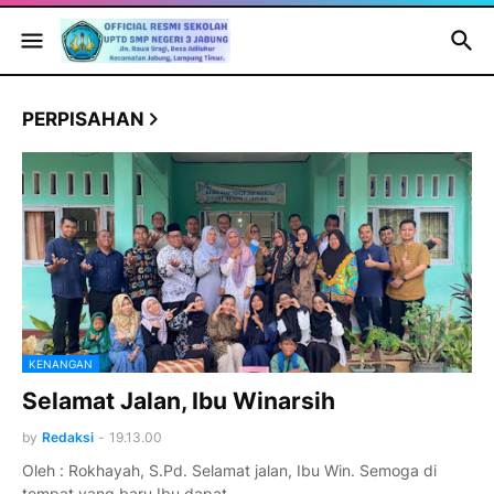
PERPISAHAN
KENANGAN
Selamat Jalan, Ibu Winarsih
by
Redaksi
-
19.13.00
Oleh : Rokhayah, S.Pd. Selamat jalan, Ibu Win. Semoga di
tempat yang baru Ibu dapat …