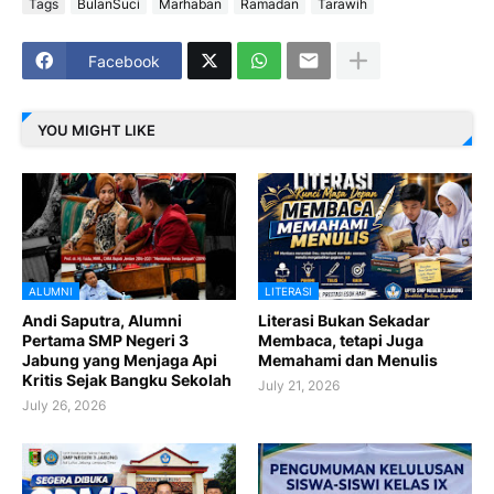
Tags
BulanSuci
Marhaban
Ramadan
Tarawih
Facebook
YOU MIGHT LIKE
ALUMNI
LITERASI
Andi Saputra, Alumni
Literasi Bukan Sekadar
Pertama SMP Negeri 3
Membaca, tetapi Juga
Jabung yang Menjaga Api
Memahami dan Menulis
Kritis Sejak Bangku Sekolah
July 21, 2026
July 26, 2026