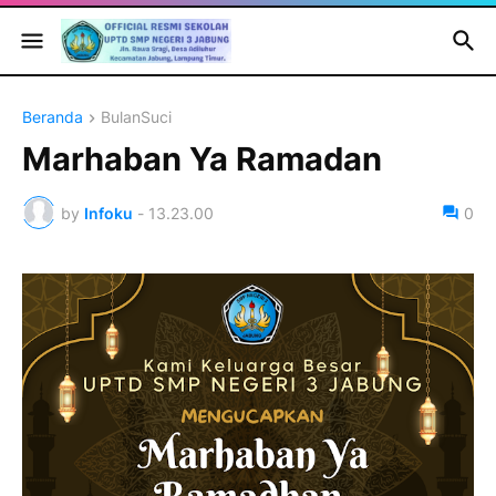
Beranda
BulanSuci
Marhaban Ya Ramadan
by
Infoku
-
13.23.00
0